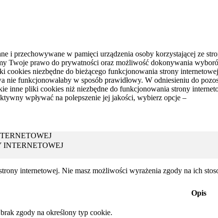
isywane i przechowywane w pamięci urządzenia osoby korzystającej ze 
nujemy Twoje prawo do prywatności oraz możliwość dokonywania wybo
iki cookies niezbędne do bieżącego funkcjonowania strony internetowej
wa nie funkcjonowałaby w sposób prawidłowy. W odniesieniu do pozos
 inne pliki cookies niż niezbędne do funkcjonowania strony internetowe
ktywny wpływać na polepszenie jej jakości, wybierz opcje –
NTERNETOWEJ
Y INTERNETOWEJ
 strony internetowej. Nie masz możliwości wyrażenia zgody na ich sto
Opis
brak zgody na określony typ cookie.