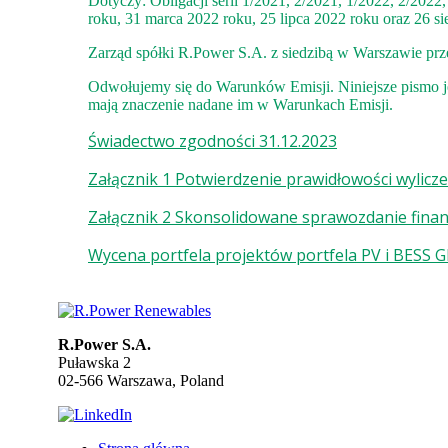
Dotyczy: Obligacji serii 1/2021, 2/2021, 1/2022, 2/202
roku, 31 marca 2022 roku, 25 lipca 2022 roku oraz 26 si
Zarząd spółki R.Power S.A. z siedzibą w Warszawie prz
Odwołujemy się do Warunków Emisji. Niniejsze pismo je
mają znaczenie nadane im w Warunkach Emisji.
Świadectwo zgodności 31.12.2023
Załącznik 1 Potwierdzenie prawidłowości wylicz
Załącznik 2 Skonsolidowane sprawozdanie fina
Wycena portfela projektów portfela PV i BESS G
R.Power S.A.
Puławska 2
02-566 Warszawa, Poland