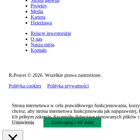
Strona główna
Projekty
Media
Kariera
Dzierżawa
Relacje inwestorskie
O nas
Nasza misja
Kontakt
R.Power ©
2026. Wszelkie prawa zastrzeżone.
Polityka cookies
Polityka prywatności
Strona internetowa w celu prawidłowego funkcjonowania, korzys
chcesz, aby strona internetowa funkcjonowała jak najsprawniej, 
ich pełnym zakresie. Szczegóły dotyczące stosowanych plików co
Ustawienia
Zaakceptuj i idź dalej