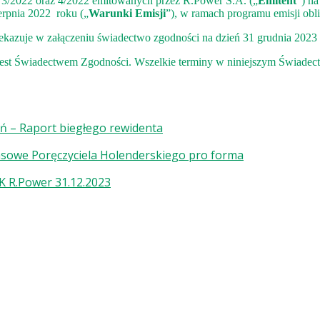
2, 3/2022 oraz 4/2022 emitowanych przez R.Power S.A. („
Emitent
”) n
erpnia 2022 roku („
Warunki Emisji
”), w ramach programu emisji obl
ekazuje w załączeniu świadectwo zgodności na dzień 31 grudnia 2023 
st Świadectwem Zgodności. Wszelkie terminy w niniejszym Świadectwi
eń – Raport biegłego rewidenta
nsowe Poręczyciela Holenderskiego pro forma
K R.Power 31.12.2023