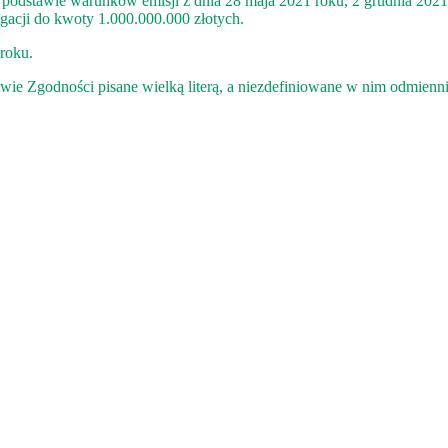
a podstawie warunków emisji z dnia 28 maja 2021 roku, 2 grudnia 2021
igacji do kwoty 1.000.000.000 złotych.
roku.
e Zgodności pisane wielką literą, a niezdefiniowane w nim odmienni