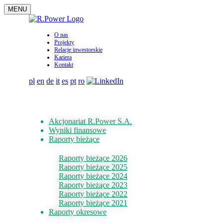
MENU
O nas
Projekty
Relacje inwestorskie
Kariera
Kontakt
pl
en
de
it
es
pt
ro
Akcjonariat R.Power S.A.
Wyniki finansowe
Raporty bieżące
Raporty bieżące 2026
Raporty bieżące 2025
Raporty bieżące 2024
Raporty bieżące 2023
Raporty bieżące 2022
Raporty bieżące 2021
Raporty okresowe