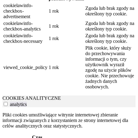
cookielawinfo-
Zgoda lub brak zgody na
checkbox-
1 rok
określony typ cookie.
advertisement
cookielawinfo-
Zgoda lub brak zgody na
1 rok
checkbox-analytics
określony typ cookie.
cookielawinfo-
Zgoda lub brak zgody na
1 rok
checkbox-necessary
określony typ cookie.
Plik cookie, który służy
do przechowywania
informacji o tym, czy
użytkownik wyraził
viewed_cookie_policy
1 rok
zgodę na użycie plików
cookie. Nie przechowuje
żadnych danych
osobowych.
COOKIES ANALITYCZNE
analytics
Pliki cookies umożliwiające witrynie internetowej zbieranie
informacji związanych z korzystaniem ze strony internetowej dla
celów analitycznych oraz statystycznych.
Czas