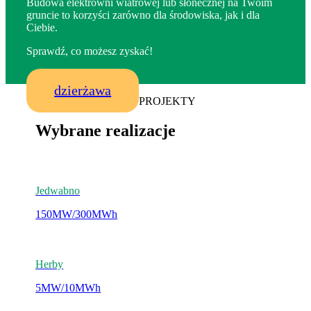
Budowa elektrowni wiatrowej lub słonecznej na Twoim
gruncie to korzyści zarówno dla środowiska, jak i dla
Ciebie.
Sprawdź, co możesz zyskać!
dzierżawa
PROJEKTY
Wybrane realizacje
Jedwabno
150MW/300MWh
Herby
5MW/10MWh