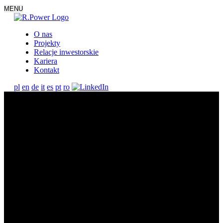
MENU
O nas
Projekty
Relacje inwestorskie
Kariera
Kontakt
pl
en
de
it
es
pt
ro
The Future
of Energy Today.
The Future