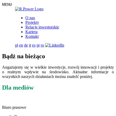
MENU
O nas
Projekty
Relacje inwestorskie
Kariera
Kontakt
pl
en
de
it
es
pt
ro
Bądź na bieżąco
Angażujemy się w wielkie inwestycje, rozwój innowacji i projekty
o realnym wpływie na środowisko. Aktualne informacje o
wszystkich naszych działaniach można znaleźć poniżej.
Dla mediów
Biuro prasowe