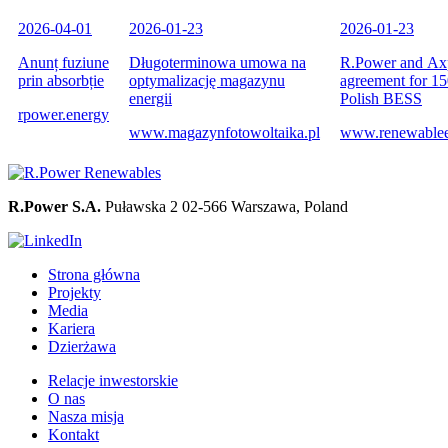
2026-04-01
2026-01-23
2026-01-23
Anunț fuziune
Długoterminowa umowa na
R.Power and Axp
prin absorbție
optymalizację magazynu
agreement for
energii
Polish BESS
rpower.energy
www.magazynfotowoltaika.pl
www.renewablee
R.Power S.A.
Puławska 2
02-566 Warszawa, Poland
Strona główna
Projekty
Media
Kariera
Dzierżawa
Relacje inwestorskie
O nas
Nasza misja
Kontakt