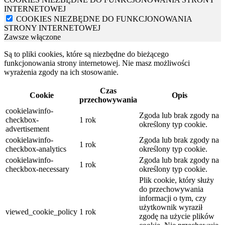
INTERNETOWEJ
COOKIES NIEZBĘDNE DO FUNKCJONOWANIA
STRONY INTERNETOWEJ
Zawsze włączone
Są to pliki cookies, które są niezbędne do bieżącego
funkcjonowania strony internetowej. Nie masz możliwości
wyrażenia zgody na ich stosowanie.
Czas
Cookie
Opis
przechowywania
cookielawinfo-
Zgoda lub brak zgody na
checkbox-
1 rok
określony typ cookie.
advertisement
cookielawinfo-
Zgoda lub brak zgody na
1 rok
checkbox-analytics
określony typ cookie.
cookielawinfo-
Zgoda lub brak zgody na
1 rok
checkbox-necessary
określony typ cookie.
Plik cookie, który służy
do przechowywania
informacji o tym, czy
użytkownik wyraził
viewed_cookie_policy
1 rok
zgodę na użycie plików