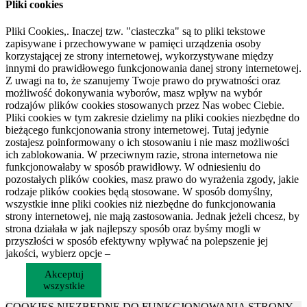
Pliki cookies
Pliki Cookies,. Inaczej tzw. "ciasteczka" są to pliki tekstowe
zapisywane i przechowywane w pamięci urządzenia osoby
korzystającej ze strony internetowej, wykorzystywane między
innymi do prawidłowego funkcjonowania danej strony internetowej.
Z uwagi na to, że szanujemy Twoje prawo do prywatności oraz
możliwość dokonywania wyborów, masz wpływ na wybór
rodzajów plików cookies stosowanych przez Nas wobec Ciebie.
Pliki cookies w tym zakresie dzielimy na pliki cookies niezbędne do
bieżącego funkcjonowania strony internetowej. Tutaj jedynie
zostajesz poinformowany o ich stosowaniu i nie masz możliwości
ich zablokowania. W przeciwnym razie, strona internetowa nie
funkcjonowałaby w sposób prawidłowy. W odniesieniu do
pozostałych plików cookies, masz prawo do wyrażenia zgody, jakie
rodzaje plików cookies będą stosowane. W sposób domyślny,
wszystkie inne pliki cookies niż niezbędne do funkcjonowania
strony internetowej, nie mają zastosowania. Jednak jeżeli chcesz, by
strona działała w jak najlepszy sposób oraz byśmy mogli w
przyszłości w sposób efektywny wpływać na polepszenie jej
jakości, wybierz opcje –
Akceptuj
wszystkie
COOKIES NIEZBĘDNE DO FUNKCJONOWANIA STRONY