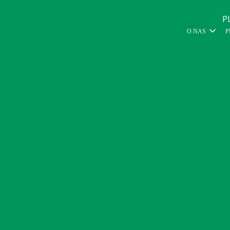
P
O NAS
P