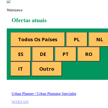
Warszawa
Ofertas atuais
Todos Os Países
PL
NL
ES
DE
PT
RO
IT
Outro
Urban Planner / Urban Planning Specialist
WARSAW