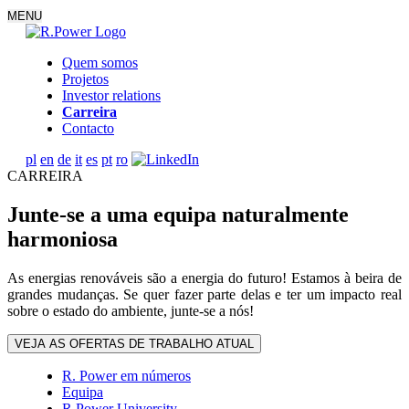
MENU
Quem somos
Projetos
Investor relations
Carreira
Contacto
pl
en
de
it
es
pt
ro
CARREIRA
Junte-se a uma equipa naturalmente
harmoniosa
As energias renováveis são a energia do futuro! Estamos à beira de
grandes mudanças. Se quer fazer parte delas e ter um impacto real
sobre o estado do ambiente, junte-se a nós!
VEJA AS OFERTAS DE TRABALHO ATUAL
R. Power em números
Equipa
R.Power University