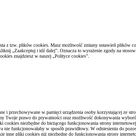
ta z tzw. plików cookies. Masz możliwość zmiany ustawień plików cook
kliknij „Zaakceptuj i idź dalej”. Oznacza to wyrażenie zgody na stosow
okies znajdziesz w naszej „Polityce cookies”.
isywane i przechowywane w pamięci urządzenia osoby korzystającej ze 
nujemy Twoje prawo do prywatności oraz możliwość dokonywania wybo
iki cookies niezbędne do bieżącego funkcjonowania strony internetowej
wa nie funkcjonowałaby w sposób prawidłowy. W odniesieniu do pozos
 inne pliki cookies niż niezbędne do funkcjonowania strony internetowe