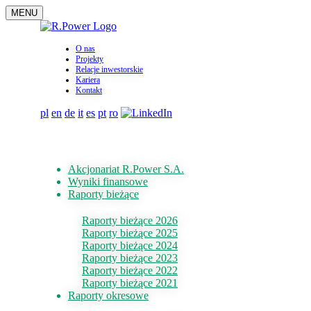
MENU
O nas
Projekty
Relacje inwestorskie
Kariera
Kontakt
pl
en
de
it
es
pt
ro
Akcjonariat R.Power S.A.
Wyniki finansowe
Raporty bieżące
Raporty bieżące 2026
Raporty bieżące 2025
Raporty bieżące 2024
Raporty bieżące 2023
Raporty bieżące 2022
Raporty bieżące 2021
Raporty okresowe