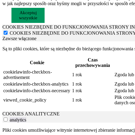
w jak najlepszy sposób oraz byśmy mogli w przyszłości w sposób efe
Akceptuj
wszystkie
COOKIES NIEZBĘDNE DO FUNKCJONOWANIA STRONY I
COOKIES NIEZBĘDNE DO FUNKCJONOWANIA STRON
Zawsze włączone
Są to pliki cookies, które są niezbędne do bieżącego funkcjonowania
Czas
Cookie
przechowywania
cookielawinfo-checkbox-
1 rok
Zgoda lub 
advertisement
cookielawinfo-checkbox-analytics
1 rok
Zgoda lub 
cookielawinfo-checkbox-necessary
1 rok
Zgoda lub 
Plik cooki
viewed_cookie_policy
1 rok
danych os
COOKIES ANALITYCZNE
analytics
Pliki cookies umożliwiające witrynie internetowej zbieranie informac