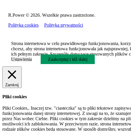
R.Power ©
2026. Wszelkie prawa zastrzeżone.
Polityka cookies
Polityka prywatności
Strona internetowa w celu prawidłowego funkcjonowania, korzys
chcesz, aby strona internetowa funkcjonowała jak najsprawniej, 
ich pełnym zakresie. Szczegóły dotyczące stosowanych plików co
Ustawienia
Zaakceptuj i idź dalej
Zamknij
Pliki cookies
Pliki Cookies,. Inaczej tzw. "ciasteczka" są to pliki tekstowe zap
funkcjonowania danej strony internetowej. Z uwagi na to, że sza
przez Nas wobec Ciebie. Pliki cookies w tym zakresie dzielimy na pl
możliwości ich zablokowania. W przeciwnym razie, strona interneto
rodzaje plików cookies będą stosowane. W sposób domyślny, wszystkie